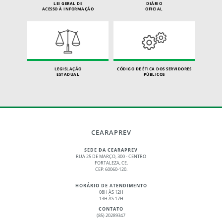
LEI GERAL DE
DIÁRIO
ACESSO À INFORMAÇÃO
OFICIAL
LEGISLAÇÃO
CÓDIGO DE ÉTICA DOS SERVIDORES
ESTADUAL
PÚBLICOS
CEARAPREV
SEDE DA CEARAPREV
RUA 25 DE MARÇO, 300 - CENTRO
FORTALEZA, CE.
CEP: 60060-120.
HORÁRIO DE ATENDIMENTO
08H ÀS 12H
13H ÀS 17H
CONTATO
(85) 20289347