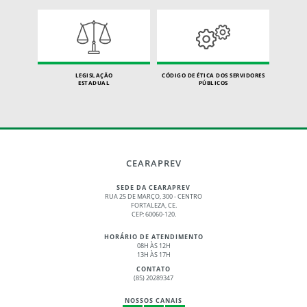
LEGISLAÇÃO
CÓDIGO DE ÉTICA DOS SERVIDORES
ESTADUAL
PÚBLICOS
CEARAPREV
SEDE DA CEARAPREV
RUA 25 DE MARÇO, 300 - CENTRO
FORTALEZA, CE.
CEP: 60060-120.
HORÁRIO DE ATENDIMENTO
08H ÀS 12H
13H ÀS 17H
CONTATO
(85) 20289347
NOSSOS CANAIS