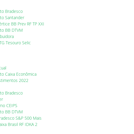
to Bradesco
to Santander
rtice BB Prev RF TP XXI
nto BB DTVM
buidora
TG Tesouro Selic
tual
to Caixa Econômica
estimentos 2022
to Bradesco
er
rno CEIPS
nto BB DTVM
radesco S&P 500 Mais
xa Brasil RF IDKA 2