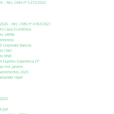
026 – Res. CMN nº 5.272/2025
s 2026 – Res. CMN nº 4.963/2021
to Caixa Econômica
nto SAFRA
stimentos
B Corporate Bancos
to ITAÚ
nto BNB
B Espelho Sulamérica CP
 Inst. Janeiro
Investimentos 2025
antander Hiper
 2025
B JGP