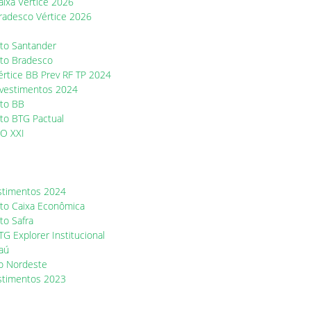
ixa Vértice 2026
radesco Vértice 2026
to Santander
to Bradesco
rtice BB Prev RF TP 2024
Investimentos 2024
nto BB
to BTG Pactual
IO XXI
estimentos 2024
to Caixa Econômica
to Safra
 Explorer Institucional
aú
o Nordeste
estimentos 2023