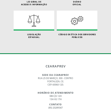
LEI GERAL DE
DIÁRIO
ACESSO À INFORMAÇÃO
OFICIAL
LEGISLAÇÃO
CÓDIGO DE ÉTICA DOS SERVIDORES
ESTADUAL
PÚBLICOS
CEARAPREV
SEDE DA CEARAPREV
RUA 25 DE MARÇO, 300 - CENTRO
FORTALEZA, CE.
CEP: 60060-120.
HORÁRIO DE ATENDIMENTO
08H ÀS 12H
13H ÀS 17H
CONTATO
(85) 20289347